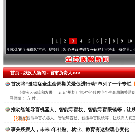
1
2
3
4
5
6
7
8
9
10
永葆“两个先锋队”本色
·[视频]
牢记初心使命 奋进复兴征程丨宝塔山下好光景..
·[视频]
因
首页
- 残疾人新闻 -
省市负责人>>>
首次将“孤独症全生命周期关爱促进行动”单列了一个专栏
《残疾人保障和发展"十五五"规划》首次将"孤独症全生命周期关爱
网摘编： 方 付..
推动智能导盲机器人、智能导盲杖、智能导盲眼镜等，让
推动智能导盲机器人、智能导盲杖、智能导盲眼镜等，让残疾人真正
【视频】
事关残疾人，未来5年补贴、就业、教育有这些暖心变化