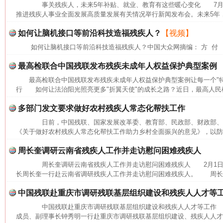
事关残疾人，未来5年补贴、就业、教育有这些暖心变化 7月27
推进残疾人事业全面发展高质量发展有关情况举行新闻发布会。未来5年，
如何让脑机接口等前沿科技造福残疾人？
【视频】
如何让脑机接口等前沿科技造福残疾人？中国大众网摘编： 方 付
最高检联合中国残联发布残疾未成年人权益保护典型案例
最高检联合中国残联发布残疾未成年人权益保护典型案例让每一个"
行 如何让法治阳光照亮更多"折翼天使"的成长之路？近日，最高人民检
多部门发文要求做好农村残疾人常态化帮扶工作
日前，中国残联、国家发展改革委、教育部、民政部、财政部、农
《关于做好农村残疾人常态化帮扶工作助力乡村全面振兴的意见》，以防止
周长奎调研云南省残疾人工作并走访慰问困难残疾人
周长奎调研云南省残疾人工作并走访慰问困难残疾人 2月1日
长周长奎一行赴云南省调研残疾人工作并走访慰问困难残疾人。 周长奎
中国残联赴重庆市调研残联基层组织建设和残疾人人才等
中国残联赴重庆市调研残联基层组织建设和残疾人人才等工作 1
网上购药对药下症？
成员、副理事长钟秀明一行赴重庆市调研残联基层组织建设、残疾人人才和