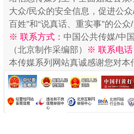
今
大众/民众的安全信息，促进公众
在谋一域中谋全局
百姓”和“说真话、重实事”的公众
※ 联系方式：
中国公共传媒/中
（北京制作采编部）
※ 联系电话
本传媒系列网站真诚感谢您对本
习近平的博鳌关键词
魏明亮