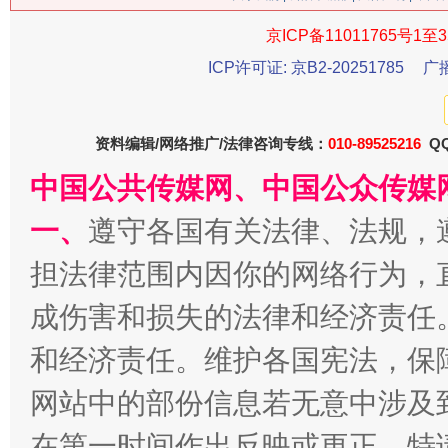
京ICP备11011765号1至3
今
ICP许可证: 京B2-20251785
广
在谋一域中谋全局
资料编辑/网络推广/法律咨询专线：
010-89525216
QQ
中国公共传媒网、中国公众传媒
一、
遵守各国有关法律、法规，
担法律范围内因你的网络行为，
成伤害和损失的法律和经济责任
习近平的博鳌关键词
魏明亮
和经济责任。维护各国宪法，保
网站中的部份信息若无意中涉及
在第一时间作出反映或更正。特