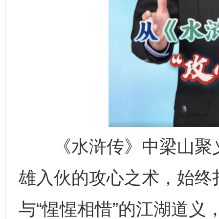
《水浒传》中梁山聚义
雄入伙的攻心之术，始终扎
与“惺惺相惜”的江湖道义