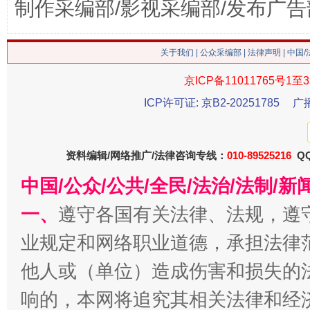
制作采编部/影视采编部/发布广告
生
“刷贴”乱象丛生
关于我们
|
公众采编部
|
法律声明
| 中国
京ICP备11011765号1至3
ICP许可证: 京B2-20251785
广
资料编辑/网络推广/法律咨询专线：
010-89525216
QQ
中国/公众/公共/全民/法治/法制/
揭批美国五大"原罪"
"炒
一、
遵守各国有关法律、法规，遵
业规定和网络职业道德，承担法律
他人或（单位）造成伤害和损失的
响的，本网将追究其相关法律和经