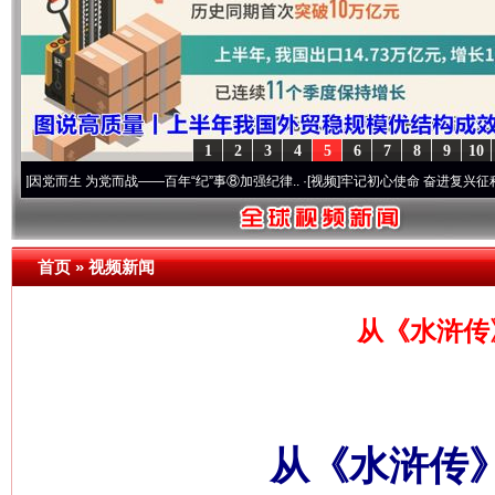
1
2
3
4
5
6
7
8
9
10
生 为党而战——百年“纪”事⑧加强纪律..
·[视频]
牢记初心使命 奋进复兴征程丨“转折之城
首页
»
视频新闻
从《水浒传
从《水浒传》