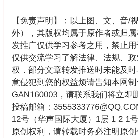
【免责声明】：以上图、文、音/
生
“刷贴”乱象丛生
外），其版权均属于原作者或归属
发推广仅供学习参考之用，禁止用
仅供交流学习了解法律、法规、政
权，部分文章转发推送时未能及时
意侵犯到您的权益烦请告知本网制作采编
GAN160003，请联系我们将立即删
揭批美国五大"原罪"
"炒
投稿邮箱：3555333776@QQ
12号（华声国际大厦）1层 1 2
原创权利，请转载时务必注明原创作