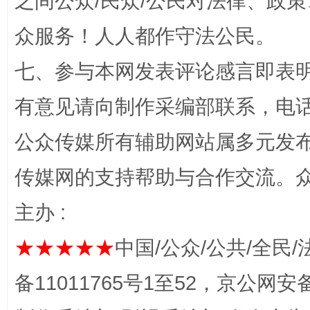
之间公众/民众/公民对法律、政
众服务！人人都作守法公民。
七、参与本网发表评论感言即表明
有意见请向制作采编部联系，电话：0
公众传媒所有辅助网站属多元发
习近平的博鳌关键词
魏明亮
传媒网的支持帮助与合作交流。
主办 :
★★★★★
中国/公众/公共/全民/
备11011765号1至52，京公网安备：