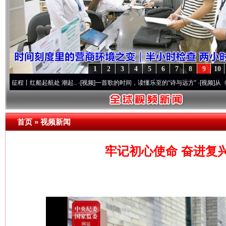
1
2
3
4
5
6
7
8
9
10
船起航处 潮起..
·[视频]
一首歌的时间，读懂乐至的“诗与远方”
·[视频]
从《水浒传》看
首页
»
视频新闻
牢记初心使命 奋进复