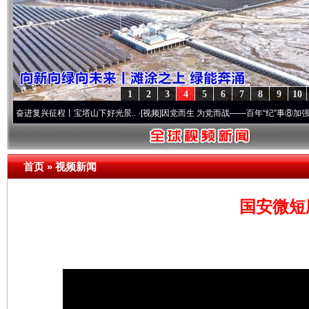
1
2
3
4
5
6
7
8
9
10
兴征程丨宝塔山下好光景..
·[视频]
因党而生 为党而战——百年“纪”事⑧加强纪律..
·[视
首页
»
视频新闻
国安微短