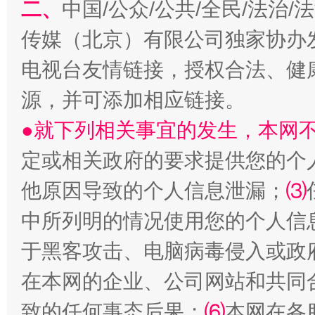
二、
中国/公众/公共/全民/法治
揭批美国五大"原罪"
"炒
传媒（北京）有限公司独家协办
电视台友情链接，授权合法、健
源，并可添加相应链接。
●就下列相关事宜的发生，本网
定或相关政府的要求提供您的个
他原因导致的个人信息泄漏；
⑶
中所列明的情况使用您的个人信
解纷+调解+退费，一次搞定
于黑客攻击、电脑病毒侵入或政
在本网的企业、公司网站和共同
致的任何事态后果；
⑹
本网在各