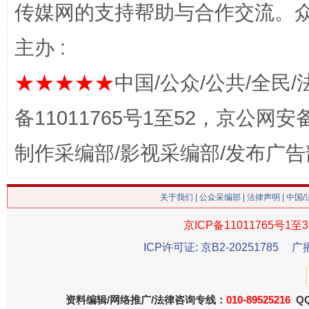
传媒网的支持帮助与合作交流。
主办 :
★★★★★
中国/公众/公共/全民/
今
在谋一域中谋全局
备11011765号1至52，京公网安备：
制作采编部/影视采编部/发布广告
关于我们
|
公众采编部
|
法律声明
| 中国
京ICP备11011765号1至3
ICP许可证: 京B2-20251785
广
习近平的博鳌关键词
魏明亮
资料编辑/网络推广/法律咨询专线：
010-89525216
QQ