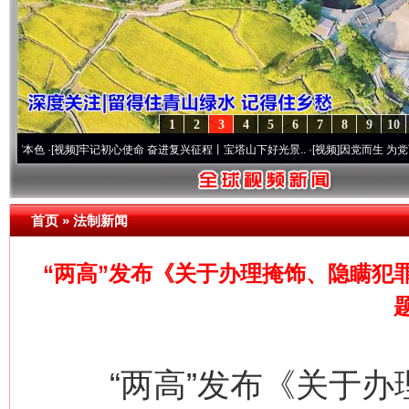
1
2
3
4
5
6
7
8
9
10
[视频]
牢记初心使命 奋进复兴征程丨宝塔山下好光景..
·[视频]
因党而生 为党而战——百年
首页
»
法制新闻
“两高”发布《关于办理掩饰、隐瞒犯
“两高”发布《关于办