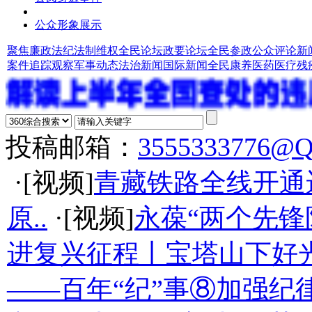
公众形象展示
聚焦廉政法纪
法制维权
全民论坛
政要论坛
全民参政
公众评论
新
案件追踪观察
军事动态
法治新闻
国际新闻
全民康养
医药医疗
残
投稿邮箱：
3555333776@
·[视频]
青藏铁路全线开通
原..
·[视频]
永葆“两个先锋
进复兴征程丨宝塔山下好光
——百年“纪”事⑧加强纪律