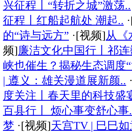
兴征程丨“转折之城”激荡..
征程丨红船起航处 潮起..
·
的“诗与远方”
·[视频]
从《
频]
廉洁文化中国行丨祁连
峡也催生？揭秘生态调度“流
| 遵义：雄关漫道展新颜..
度关注丨春天里的科技盛
百县行丨 烦心事变舒心事.
梦
·[视频]
天宫TV | 巳