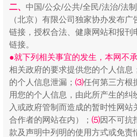
二、
中国/公众/公共/全民/法治/
（北京）有限公司独家协办发布广
链接，授权合法、健康网站和报刊
生
链接。
“刷贴”乱象丛生
●就下列相关事宜的发生，本网不
相关政府的要求提供您的个人信息
的个人信息泄漏；
⑶
任何第三方根
用您的个人信息，由此所产生的纠
入或政府管制而造成的暂时性网站
合作者的网站在内）；
⑸
因不可抗
揭批美国五大"原罪"
"炒
款及声明中列明的使用方式或免责