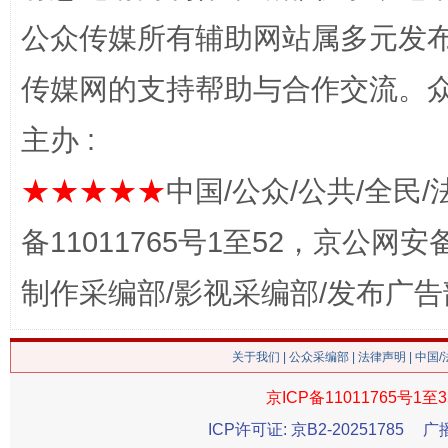
公众传媒所有辅助网站属多元发
传媒网的支持帮助与合作交流。
主办 :
★★★★★
中国/公众/公共/全民/
这是一记警钟！
谢
备11011765号1至52，京公网安备：
制作采编部/影视采编部/发布广告
关于我们
|
公众采编部
|
法律声明
| 中国
京ICP备11011765号1至3
ICP许可证: 京B2-20251785
广