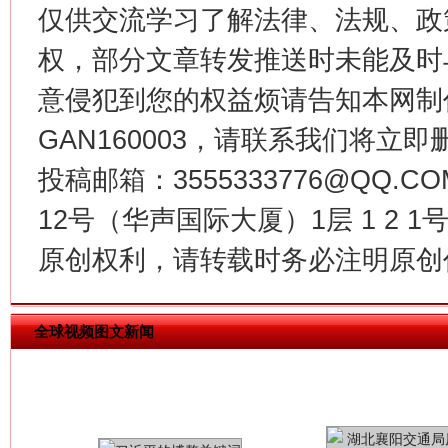
仅供交流学习了解法律、法规、政
权，部分文章转发推送时未能及时
今
意侵犯到您的权益烦请告知本网制作采编
在谋一域中谋全局
GAN160003，请联系我们将立即删
投稿邮箱：3555333776@QQ
12号（华声国际大厦）1层 1 2
原创权利，请转载时务必注明原创作
全球视频图文新闻
习近平的博鳌关键词
魏明亮