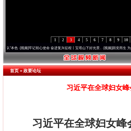
1
2
3
4
5
6
7
8
9
10
·[视频]
牢记初心使命 奋进复兴征程丨宝塔山下好光景..
·[视频]
因党而生 为党而战——百
首页
»
政要论坛
习近平在全球妇女峰
习近平在全球妇女峰会