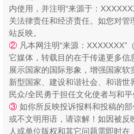
内使用，并注明“来源于：XXXXX
站台名比不上好声名
关法律责任和经济责任。如您对管
站反映。
②
凡本网注明“来源：XXXXXX
它媒体，转载目的在于传递更多信
展示国家的国际形象，增强国家软
新型国家、建设和谐社会、和谐世界
漫山遍野的桃花与雪山、麦地、白藏房
除了
民众/全民勇于担任文化使者与和
③
如你所反映投诉报料和投稿的部
或不文明用语，请谅解！如因被反
人或单位版权和其它问题需即时在