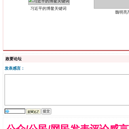
生
“刷贴”乱象丛生
政要论坛
发表感言：
揭批美国五大"原罪"
"炒