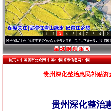
1
2
3
4
5
6
7
8
9
10
锋队”本色
·[视频]
牢记初心使命 奋进复兴征程丨宝塔山下好光景..
·[视频]
因党而生 为党
首页
»
中国省市公众网.中国/中国省市信息网.中国
贵州深化整治惠民补贴资
贵州深化整治