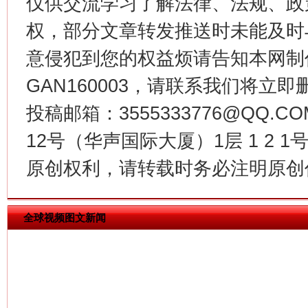
仅供交流学习了解法律、法规、政
权，部分文章转发推送时未能及时
意侵犯到您的权益烦请告知本网制作采编
GAN160003，请联系我们将立即删
投稿邮箱：3555333776@QQ
今
在谋一域中谋全局
12号（华声国际大厦）1层 1 2
原创权利，请转载时务必注明原创作
全球视频图文新闻
习近平的博鳌关键词
魏明亮