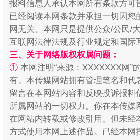
报料信息人承认本网所有条款方可
揭批美国五大"原罪"
"炒
已经阅读本网条款并承担一切因您
网无关。本网只是提供公众/公民/
互联网法律法规及行业规定和国际
三、关于网络版权权属问题：
①
本网注明“来源：XXXXXXX网”
有。本传媒网站拥有管理笔名和代
留言在本网站内容和反映投诉报料
解纷+调解+退费，一次搞定
所属网站的一切权力。你在本传媒
在网站内转载或修改引用。但未经
方式使用本网上述作品。已经本网