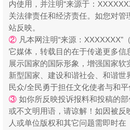
内使用，并注明“来源于：XXXXX
关法律责任和经济责任。如您对管
站反映。
站台名比不上好声名
②
凡本网注明“来源：XXXXXX
它媒体，转载目的在于传递更多信
展示国家的国际形象，增强国家软
新型国家、建设和谐社会、和谐世界
民众/全民勇于担任文化使者与和
③
如你所反映投诉报料和投稿的部
漫山遍野的桃花与雪山、麦地、白藏房
除了
或不文明用语，请谅解！如因被反
人或单位版权和其它问题需即时在