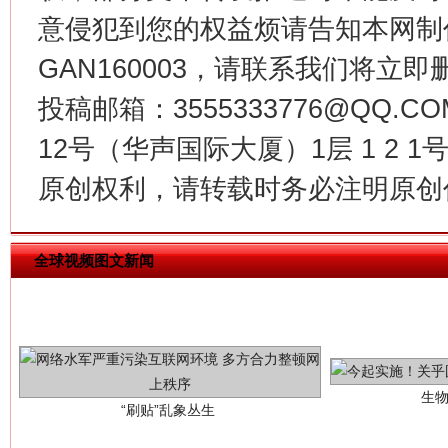
习近平的博鳌关键词
意侵犯到您的权益烦请告知本网制作采编
魏明亮
GAN160003，请联系我们将立即删
投稿邮箱：3555333776@QQ
12号（华声国际大厦）1层 1 2
原创权利，请转载时务必注明原创作
全球视频图文新闻
生
“刷贴”乱象丛生