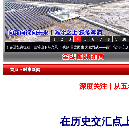
1
2
3
4
5
6
7
8
9
10
复兴征程丨宝塔山下好光景..
·[视频]
因党而生 为党而战——百年“纪”事⑧加强纪律..
·[
首页
»
时事新闻
深度关注丨从五
在历史交汇点