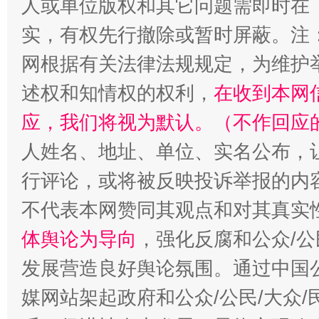
人或单位版权和其它问题需即时在
漫山遍野的桃花与雪山、麦地、白藏房
除了
实，有权先行撤除或暂时屏蔽。注
网根据有关法律法规规定，为维护
述权和知情权的权利，
在收到本网
应，我们将视为默认。（不作回应
人姓名、地址、单位、实名公布，让
行评论，或将被反映投诉举报的内
不代表本网赞同其观点和对其真实
招工难、用工荒背后
体舆论为导向
，强化反腐和公众/公
发展营造良好舆论氛围。通过中国公
媒网站架起政府和公众/公民/大众