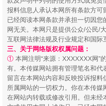
款及声明中列明的使用方式或免责
报料信息人承认本网所有条款方可
已经阅读本网条款并承担一切因您
网无关。本网只是提供公众/公民/
揭批美国五大"原罪"
"炒
互联网法律法规及行业规定和国际
三、关于网络版权权属问题：
①
本网注明“来源：XXXXXXX网”
有。本传媒网站拥有管理笔名和代
留言在本网站内容和反映投诉报料
所属网站的一切权力。你在本传媒
在网站内转载或修改引用。但未经
解纷+调解+退费，一次搞定