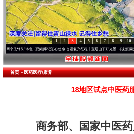
1
2
3
4
5
6
7
8
9
10
先锋队”本色
·[视频]
牢记初心使命 奋进复兴征程丨宝塔山下好光景..
·[视频]
因党而生 为党
首页
»
医药医疗/康养
18地区试点中医药
商务部、国家中医药局