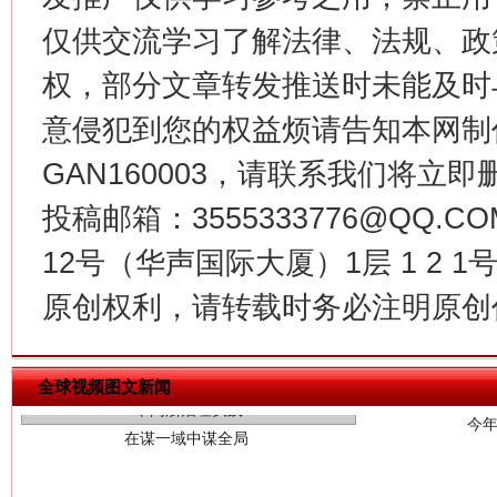
这是一记警钟！
谢
仅供交流学习了解法律、法规、政
权，部分文章转发推送时未能及时
意侵犯到您的权益烦请告知本网制作采编
GAN160003，请联系我们将立即删
投稿邮箱：3555333776@QQ
12号（华声国际大厦）1层 1 2
原创权利，请转载时务必注明原创作
今
在谋一域中谋全局
全球视频图文新闻