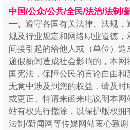
中国/公众/公共/全民/法治/法
今
在谋一域中谋全局
一、
遵守各国有关法律、法规，
规及行业规定和网络职业道德，
间接引起的给他人或（单位）造
递假新闻造成社会影响的，本网
国宪法，保障公民的言论自由和
无意中涉及到您的权益，请及时
习近平的博鳌关键词
或更正。特请来函来电说明本网
魏明亮
站有权先行撤除，以保护版权拥有者
法制/新闻网等传媒网站衷心致谢