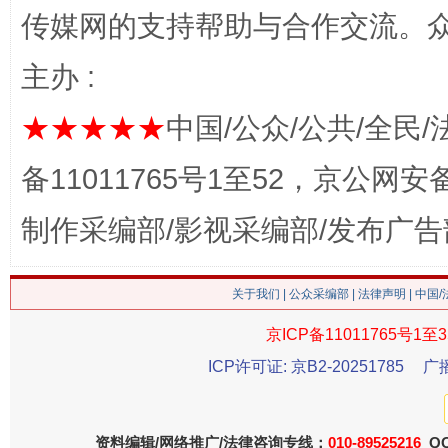
传媒网的支持帮助与合作交流。
主办 :
★★★★★
中国/公众/公共/全民/
备11011765号1至52，京公网安备：
制作采编部/影视采编部/发布广告
这是一记警钟！
谢
关于我们
|
公众采编部
|
法律声明
| 中国
京ICP备11011765号1至3
ICP许可证: 京B2-20251785
广
资料编辑/网络推广/法律咨询专线：
010-89525216
QQ