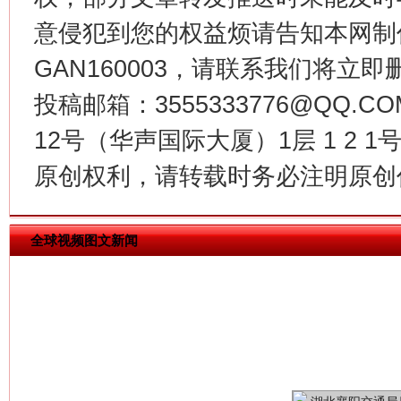
意侵犯到您的权益烦请告知本网制作采编
GAN160003，请联系我们将立即删
今
在谋一域中谋全局
投稿邮箱：3555333776@QQ
12号（华声国际大厦）1层 1 2
原创权利，请转载时务必注明原创作
全球视频图文新闻
习近平的博鳌关键词
魏明亮